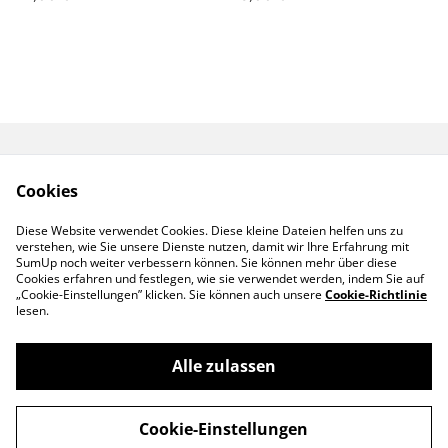
Kontakt
Rechtliche
Cookies
Bestimmungen
Datenschutzbestimm
Cookies
Diese Website verwendet Cookies. Diese kleine Dateien helfen uns zu
ungen von SumUp
verstehen, wie Sie unsere Dienste nutzen, damit wir Ihre Erfahrung mit
Impressum
SumUp noch weiter verbessern können. Sie können mehr über diese
Cookies erfahren und festlegen, wie sie verwendet werden, indem Sie auf
„Cookie-Einstellungen” klicken. Sie können auch unsere
Cookie-Richtlinie
lesen.
Alle zulassen
©
2026
Mors Creates
Cookie-Einstellungen
powered by