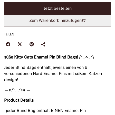
Jetzt bestellen
Zum Warenkorb hinzufügen
TEILEN
süße Kitty Cats Enamel Pin Blind Bags! /ᐠ .ᆺ. ᐟ\
Jeder Blind Bags enthält jeweils einen von 6
verschiedenen Hard Enamel Pins mit süßem Katzen
design!
—ฅ/ᐠ. ̫ .ᐟ\ฅ —
Product Details
- jeder Blind Bag enthält EINEN Enamel Pin