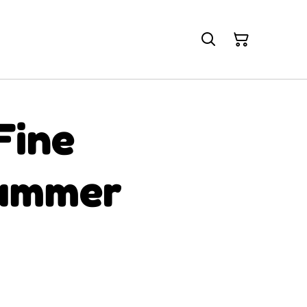
 Fine
lammer