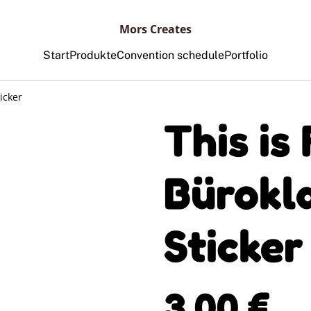
Mors Creates
Start
Produkte
Convention schedule
Portfolio
icker
This is
Bürok
Sticker
3,00 €