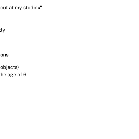
 cut at my studio💕
tly
ions
objects)
the age of 6